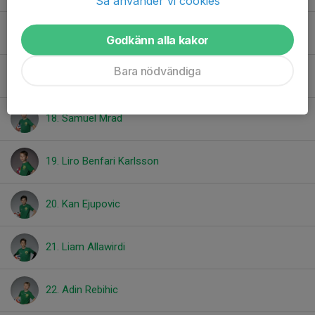
Så använder vi cookies
16. Ville Lago
Godkänn alla kakor
Bara nödvändiga
17. Omar Alali
18. Samuel Mrad
19. Liro Benfari Karlsson
20. Kan Ejupovic
21. Liam Allawirdi
22. Adin Rebihic