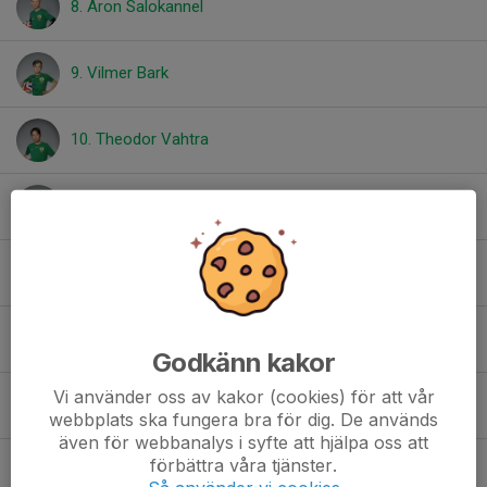
8. Aron Salokannel
9. Vilmer Bark
10. Theodor Vahtra
11. Julian Ottosson Bull
12. Viggo Kleist
13. Gunnar Fornander
Godkänn kakor
Vi använder oss av kakor (cookies) för att vår
14. Nils Norin
webbplats ska fungera bra för dig. De används
även för webbanalys i syfte att hjälpa oss att
förbättra våra tjänster.
15. Leon Stenberg