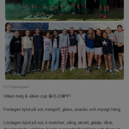
F12 Habocupen
Vilken helg & vilken cup 😁💪🏻⚽️💚!
Fredagen bjöd på sol, minigolf, glass, snacks och mysigt häng.
Lördagen bjöd på sol, 6 matcher, sång, skratt, glädje, tårar,