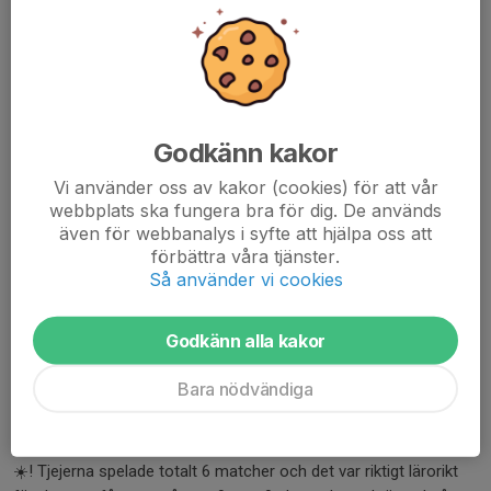
Godkänn kakor
Vi använder oss av kakor (cookies) för att vår
webbplats ska fungera bra för dig. De används
även för webbanalys i syfte att hjälpa oss att
förbättra våra tjänster.
Så använder vi cookies
Godkänn alla kakor
Bara nödvändiga
F12
Idag körde F12 ytterligare en cup och denna gg i ett soligt Åby
☀️! Tjejerna spelade totalt 6 matcher och det var riktigt lärorikt