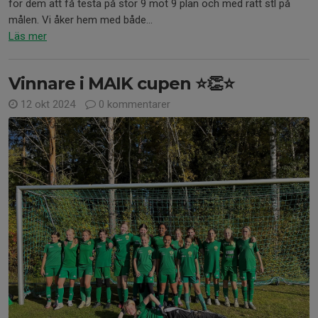
för dem att få testa på stor 9 mot 9 plan och med rätt stl på
målen. Vi åker hem med både...
Läs mer
Vinnare i MAIK cupen ⭐️👏⭐️
12 okt 2024
0 kommentarer