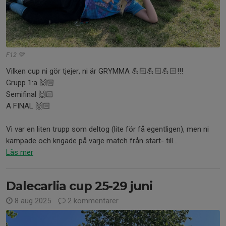
F12 💚
Vilken cup ni gör tjejer, ni är GRYMMA 💪🏻💪🏻💪🏻!!!
Grupp 1:a 🙌🏻
Semifinal 🙌🏻
A FINAL 🙌🏻
Vi var en liten trupp som deltog (lite för få egentligen), men ni
kämpade och krigade på varje match från start- till...
Läs mer
Dalecarlia cup 25-29 juni
8 aug 2025
2 kommentarer