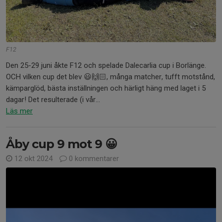
F12
Den 25-29 juni åkte F12 och spelade Dalecarlia cup i Borlänge.
OCH vilken cup det blev 😃🙌🏻, många matcher, tufft motstånd,
kämparglöd, bästa inställningen och härligt häng med laget i 5
dagar! Det resulterade (i vår...
Läs mer
Åby cup 9 mot 9 😀
12 okt 2024
0 kommentarer