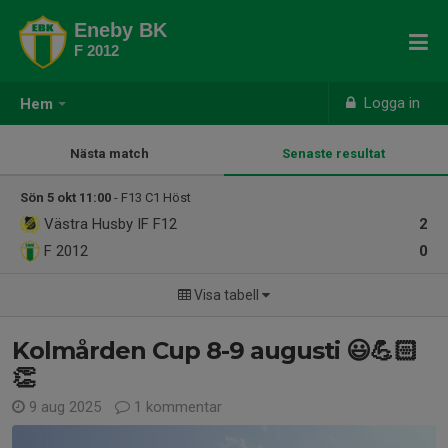
Eneby BK
F 2012
Logga in
Hem
Nästa match
Senaste resultat
Sön 5 okt 11:00
- F13 C1 Höst
Västra Husby IF F12
2
F 2012
0
Visa tabell
Kolmården Cup 8-9 augusti 😃💪🏻
👏
9 aug 2025
1 kommentar