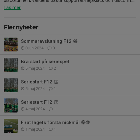
discotunneln, världens bästa supportar/hejaklack och disco m....
Läs mer
Fler nyheter
Sommaravslutning F12 😁
8 jun 2024
0
Bra start på seriespel
5 maj 2024
2
Seriestart F12 👏
5 maj 2024
1
Seriestart F12 👏
4 maj 2024
1
Firat lagets första nickmål 😁⚽️
1 maj 2024
1