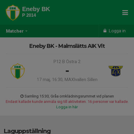
Eneby BK
P 2014
Logga in
Matcher
Eneby BK - Malmslätts AIK Vit
P12 B Östra 2
-
17 maj, 16:30, MAXIvallen Sillen
Samling 15:30, Gråa omklädningsrummet vid planen
Endast kallade kunde anmäla sig till aktiviteten. 16 personer var kallade.
Logga in här
Laguppställning