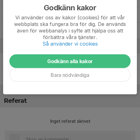
Godkänn kakor
23. Senay Goitome
Vi använder oss av kakor (cookies) för att vår
webbplats ska fungera bra för dig. De används
även för webbanalys i syfte att hjälpa oss att
36. Simon Tegner
förbättra våra tjänster.
Så använder vi cookies
Ledare
Godkänn alla kakor
Alexander Alenius
Ledare
Bara nödvändiga
Johan Nyberg
Ledare
Referat
Inget referat skrivet