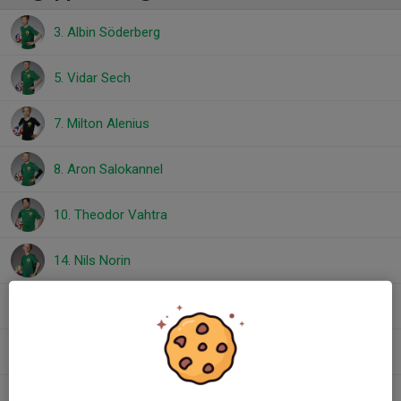
3. Albin Söderberg
5. Vidar Sech
7. Milton Alenius
8. Aron Salokannel
10. Theodor Vahtra
14. Nils Norin
16. Ville Lago
21. Liam Allawirdi
22. Adin Rebihic