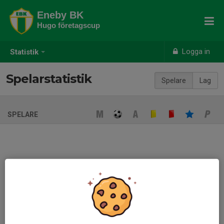
Eneby BK
Hugo företagscup
Logga in
Statistik
Spelarstatistik
Spelare
Lag
SPELARE
Ingen spelarstatistik sparad
När ni fyller i uppställning på respektive match visas statistiken
automatiskt på denna sida