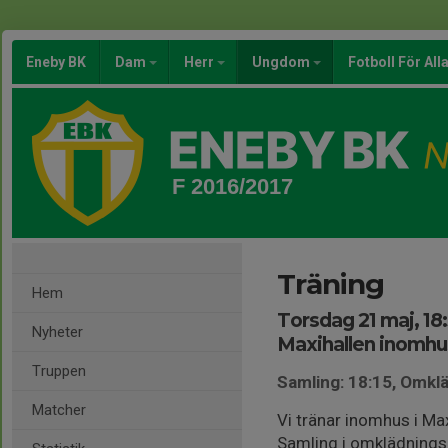
Eneby BK
Dam
Herr
Ungdom
Fotboll För All
F 2016/2017
Träning
Hem
Torsdag 21 maj, 18
Nyheter
Maxihallen inomhu
Truppen
Samling: 18:15, Omk
Matcher
Vi tränar inomhus i Max
Samling i omklädnings