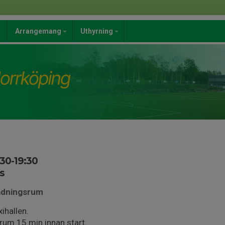
a
Arrangemang
Uthyrning
:30-19:30
s
lädningsrum
ihallen.
rum 15 min innan start.