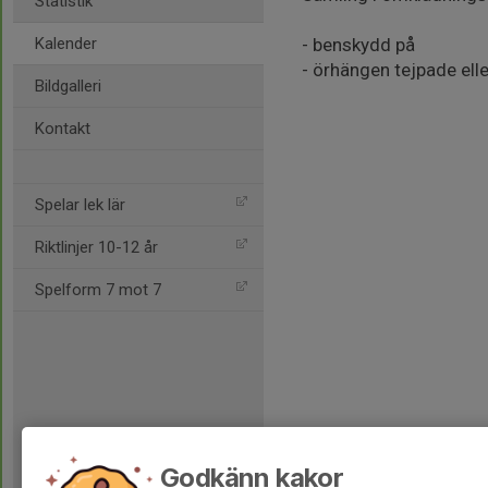
Statistik
Kalender
- benskydd på
- örhängen tejpade ell
Bildgalleri
Kontakt
Spelar lek lär
Riktlinjer 10-12 år
Spelform 7 mot 7
Godkänn kakor