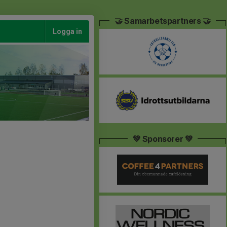
🤝 Samarbetspartners 🤝
Logga in
💚 Sponsorer 💚